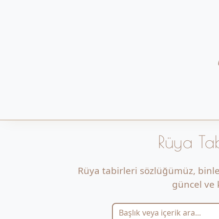
Rüya Tab
Rüya tabirleri sözlüğümüz, binl
güncel ve k