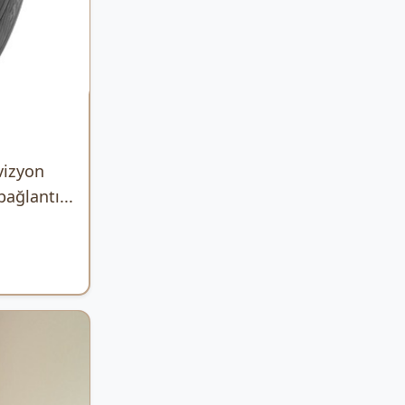
vizyon
bağlantı...