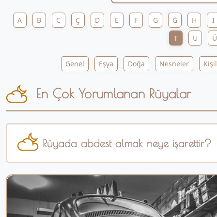
A
B
C
Ç
D
E
F
G
Ğ
H
I
T
U
Ü
Genel
Eşya
Doğa
Nesneler
Kişi
En Çok Yorumlanan Rüyalar
Rüyada abdest almak neye işarettir?