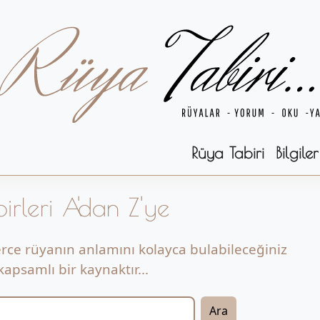
Rüya Tabiri
Bilgiler
irleri A'dan Z'ye
erce rüyanın anlamını kolayca bulabileceğiniz
apsamlı bir kaynaktır...
Ara