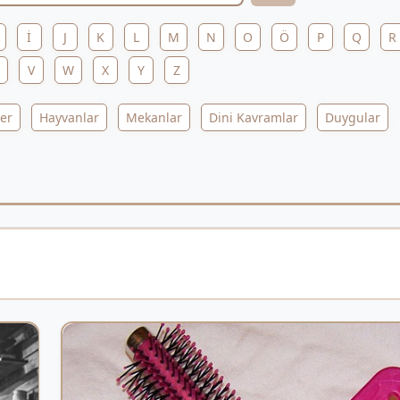
İ
J
K
L
M
N
O
Ö
P
Q
R
V
W
X
Y
Z
ler
Hayvanlar
Mekanlar
Dini Kavramlar
Duygular