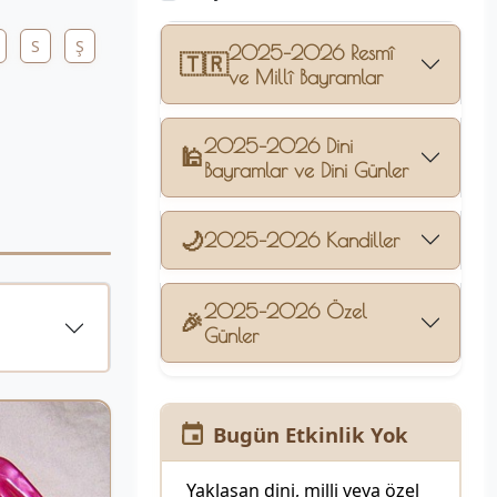
S
Ş
2025–2026 Resmî
🇹🇷
ve Millî Bayramlar
2025–2026 Dini
🕌
Bayramlar ve Dini Günler
🌙
2025–2026 Kandiller
2025–2026 Özel
🎉
Günler
Bugün Etkinlik Yok
Yaklaşan dini, milli veya özel