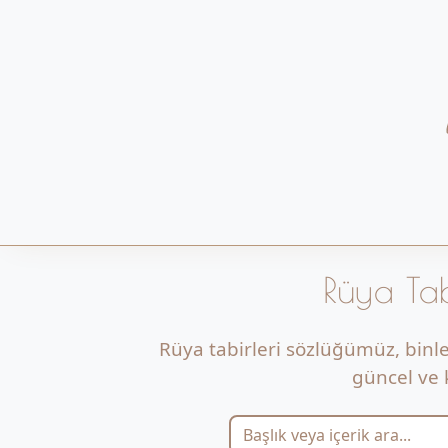
Rüya Tab
Rüya tabirleri sözlüğümüz, binl
güncel ve k