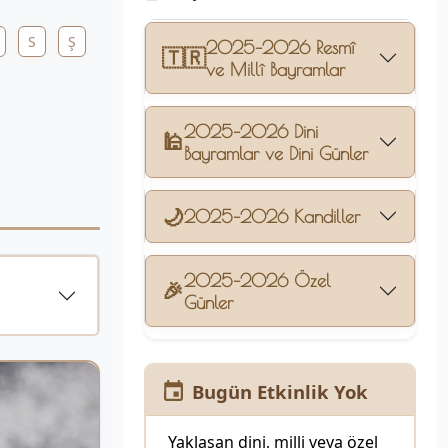
S
Ş
2025–2026 Resmî
🇹🇷
ve Millî Bayramlar
2025–2026 Dini
🕌
Bayramlar ve Dini Günler
🌙
2025–2026 Kandiller
2025–2026 Özel
🎉
Günler
Bugün Etkinlik Yok
Yaklaşan dini, milli veya özel