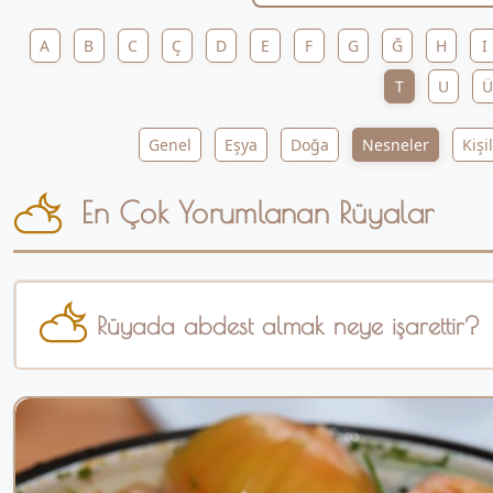
A
B
C
Ç
D
E
F
G
Ğ
H
I
T
U
Ü
Genel
Eşya
Doğa
Nesneler
Kişi
En Çok Yorumlanan Rüyalar
Rüyada abdest almak neye işarettir?