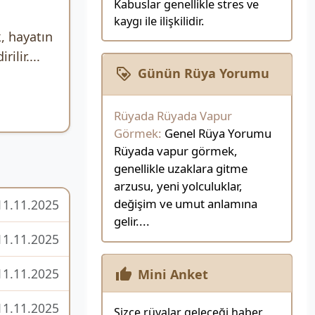
Kabuslar genellikle stres ve
kaygı ile ilişkilidir.
 hayatın
ilir....
Günün Rüya Yorumu
Rüyada Rüyada Vapur
Görmek:
Genel Rüya Yorumu
Rüyada vapur görmek,
genellikle uzaklara gitme
arzusu, yeni yolculuklar,
değişim ve umut anlamına
11.11.2025
gelir....
11.11.2025
11.11.2025
Mini Anket
11.11.2025
Sizce rüyalar geleceği haber