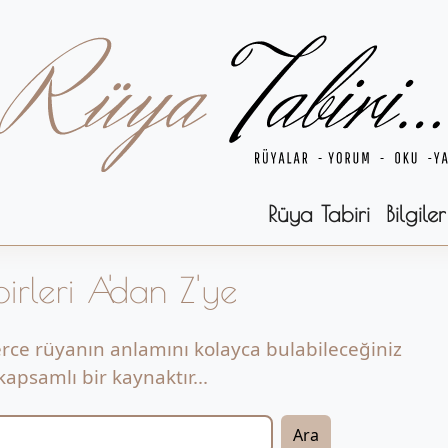
Rüya Tabiri
Bilgiler
irleri A'dan Z'ye
erce rüyanın anlamını kolayca bulabileceğiniz
apsamlı bir kaynaktır...
Ara