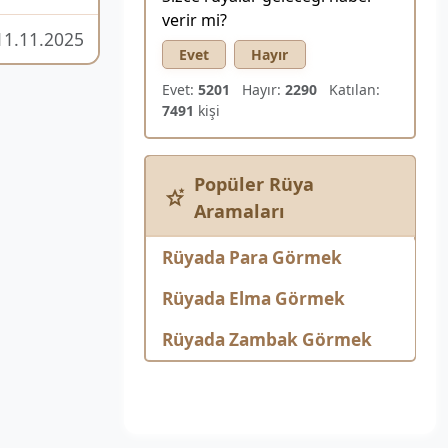
verir mi?
11.11.2025
Evet
Hayır
Evet:
5201
Hayır:
2290
Katılan:
7491
kişi
Popüler Rüya
Aramaları
Rüyada Para Görmek
Rüyada Elma Görmek
Rüyada Zambak Görmek