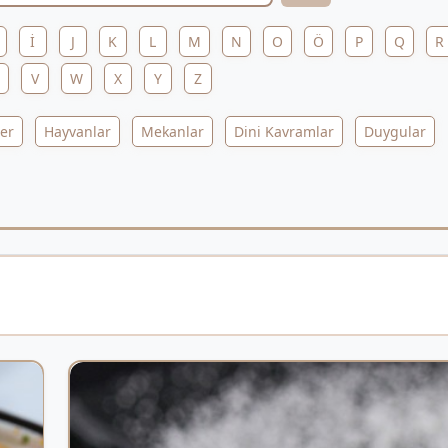
İ
J
K
L
M
N
O
Ö
P
Q
R
V
W
X
Y
Z
ler
Hayvanlar
Mekanlar
Dini Kavramlar
Duygular