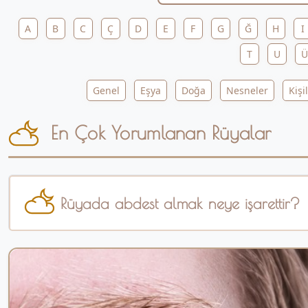
A
B
C
Ç
D
E
F
G
Ğ
H
I
T
U
Ü
Genel
Eşya
Doğa
Nesneler
Kişi
En Çok Yorumlanan Rüyalar
Rüyada abdest almak neye işarettir?