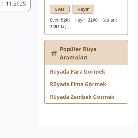
11.11.2025
Evet
Hayır
Evet:
5201
Hayır:
2290
Katılan:
7491
kişi
Popüler Rüya
Aramaları
Rüyada Para Görmek
Rüyada Elma Görmek
Rüyada Zambak Görmek