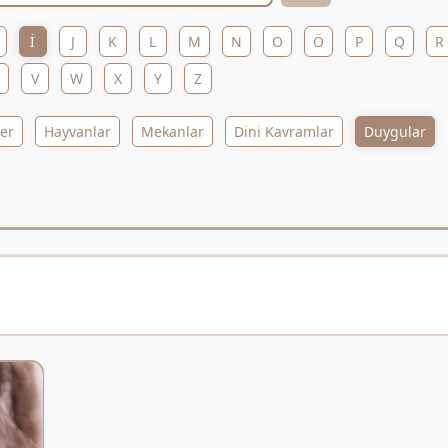
İ
J
K
L
M
N
O
Ö
P
Q
R
V
W
X
Y
Z
ler
Hayvanlar
Mekanlar
Dini Kavramlar
Duygular