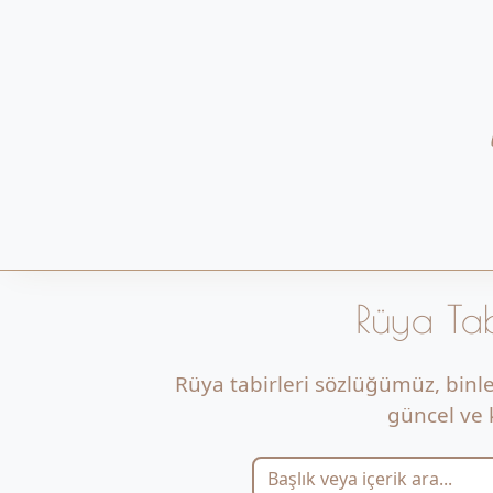
Rüya Tab
Rüya tabirleri sözlüğümüz, binl
güncel ve k