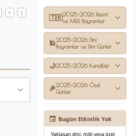
S
Ş
2025–2026 Resmî
🇹🇷
ve Millî Bayramlar
2025–2026 Dini
🕌
Bayramlar ve Dini Günler
🌙
2025–2026 Kandiller
2025–2026 Özel
🎉
Günler
Bugün Etkinlik Yok
Yaklaşan dini, milli veya özel