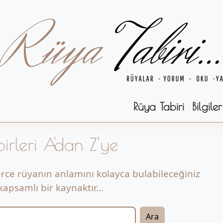
Rüya Tabiri
Bilgiler
irleri A'dan Z'ye
erce rüyanın anlamını kolayca bulabileceğiniz
apsamlı bir kaynaktır...
Ara