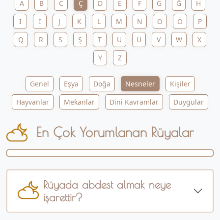
A
B
C
Ç
D
E
F
G
Ğ
H
I
İ
J
K
L
M
N
O
Ö
P
Q
R
S
Ş
T
U
Ü
V
W
X
Y
Z
Genel
Eşya
Doğa
Nesneler
Kişiler
Hayvanlar
Mekanlar
Dini Kavramlar
Duygular
En Çok Yorumlanan Rüyalar
Rüyada abdest almak neye
işarettir?