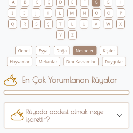
A
B
C
Ç
D
E
F
G
Ğ
H
I
İ
J
K
L
M
N
O
Ö
P
Q
R
S
Ş
T
U
Ü
V
W
X
Y
Z
Genel
Eşya
Doğa
Nesneler
Kişiler
Hayvanlar
Mekanlar
Dini Kavramlar
Duygular
En Çok Yorumlanan Rüyalar
Rüyada abdest almak neye
işarettir?