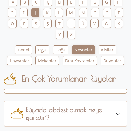
A
B
C
Ç
D
E
F
G
Ğ
H
I
İ
J
K
L
M
N
O
Ö
P
Q
R
S
Ş
T
U
Ü
V
W
X
Y
Z
Genel
Eşya
Doğa
Nesneler
Kişiler
Hayvanlar
Mekanlar
Dini Kavramlar
Duygular
En Çok Yorumlanan Rüyalar
Rüyada abdest almak neye
işarettir?